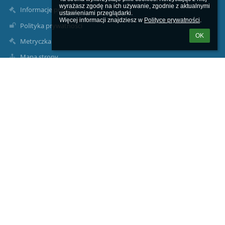
wyrażasz zgodę na ich używanie, zgodnie z aktualnymi 
Informacje prawne
ustawieniami przeglądarki.

Więcej informacji znajdziesz w 
Polityce prywatności
.
Polityka prywatności
OK
Metryczka
Mapa strony
O nas
Kontakt
Aktualności
Kontakty
Powiatowe Ognisko Artystyczne w Lęborku
poalebork@gmail.com
tel./ fax. 59/ 86-22-394
84-300 Lębork, ul. Legionów Polskich 35
Poland
Elektroniczna skrzynka podawcza: POA Lębork (służy do
wysyłania pism przez platformę ePUAP)