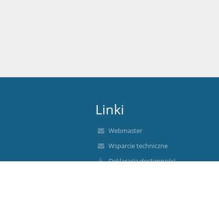
Linki
Webmaster
Wsparcie techniczne
Deklaracja dostępności
Informacje prawne
Polityka prywatności
Metryczka