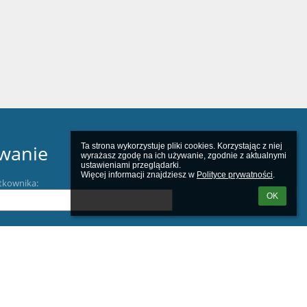
Ta strona wykorzystuje pliki cookies. Korzystając z niej 
wanie
wyrażasz zgodę na ich używanie, zgodnie z aktualnymi 
ustawieniami przeglądarki.

Więcej informacji znajdziesz w 
Polityce prywatności
.
tkownika:
OK
m loginu lub hasła