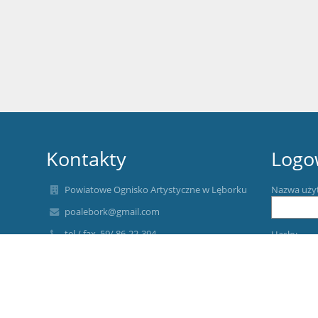
Kontakty
Logo
Powiatowe Ognisko Artystyczne w Lęborku
Nazwa uży
poalebork@gmail.com
tel./ fax. 59/ 86-22-394
Hasło:
84-300 Lębork, ul. Legionów Polskich 35
Poland
Elektroniczna skrzynka podawcza: POA Lębork
(służy do wysyłania pism przez platformę
Zapomniałe
ePUAP)