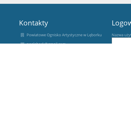
Kontakty
Logo
Powiatowe Ognisko Artystyczne w Lęborku
Nazwa uży
poalebork@gmail.com
tel./ fax. 59/ 86-22-394
Hasło:
84-300 Lębork, ul. Legionów Polskich 35
Poland
Elektroniczna skrzynka podawcza: POA Lębork
(służy do wysyłania pism przez platformę
Zapomniałe
ePUAP)
Raport o stanie zapewniania dostępności
podmiotu publicznego:
https://drive.google.com/file/d/1UU2mVvWfDSr3swcGFrPV
usp=sharing