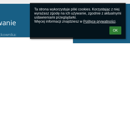
Ta strona wykorzystuje pliki cookies. Korzystając z niej 
wyrażasz zgodę na ich używanie, zgodnie z aktualnymi 
ustawieniami przeglądarki.

wanie
Więcej informacji znajdziesz w 
Polityce prywatności
.
OK
tkownika:
m loginu lub hasła
F3J8R2NH1Iea/view?