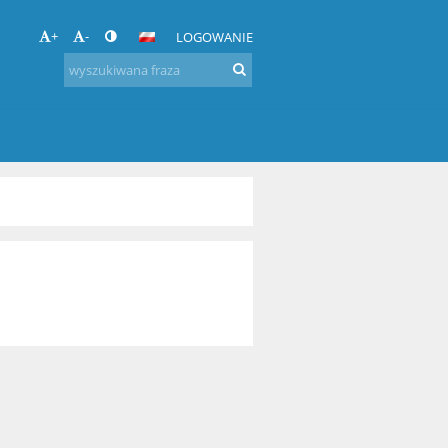
+
-
LOGOWANIE