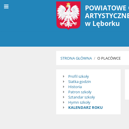
POWIATOWE 
ARTYSTYCZN
w Lęborku
STRONA GŁÓWNA
/
O PLACÓWCE
O
Profil szkoły
Siatka godzin
placówce
Historia
Patron szkoły
Sztandar szkoły
Hymn szkoły
KALENDARZ ROKU