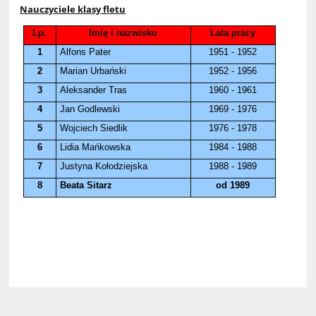
Nauczyciele klasy fletu
Lp.
Imię i nazwisko
Lata pracy
1
Alfons Pater
1951 - 1952
2
Marian Urbański
1952 - 1956
3
Aleksander Tras
1960 - 1961
4
Jan Godlewski
1969 - 1976
5
Wojciech Siedlik
1976 - 1978
6
Lidia Mańkowska
1984 - 1988
7
Justyna Kołodziejska
1988 - 1989
8
Beata Sitarz
od 1989