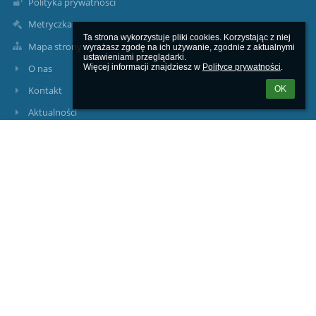
Polityka prywatności
Metryczka
Ta strona wykorzystuje pliki cookies. Korzystając z niej 
Mapa strony
wyrażasz zgodę na ich używanie, zgodnie z aktualnymi 
ustawieniami przeglądarki.

O nas
Więcej informacji znajdziesz w 
Polityce prywatności
.
OK
Kontakt
Aktualności
Kontakty
Powiatowe Ognisko Artystyczne w Lęborku
poalebork@gmail.com
tel./ fax. 59/ 86-22-394
84-300 Lębork, ul. Legionów Polskich 35
Poland
Elektroniczna skrzynka podawcza: POA Lębork (służy do
wysyłania pism przez platformę ePUAP)
Raport o stanie zapewniania dostępności podmiotu
publicznego: