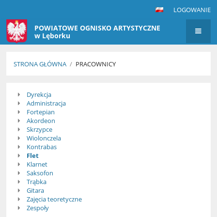
LOGOWANIE
POWIATOWE OGNISKO ARTYSTYCZNE
w Lęborku
STRONA GŁÓWNA
/
PRACOWNICY
Pracownicy
Dyrekcja
Administracja
Fortepian
Akordeon
Skrzypce
Wiolonczela
Kontrabas
Flet
Klarnet
Saksofon
Trąbka
Gitara
Zajęcia teoretyczne
Zespoły