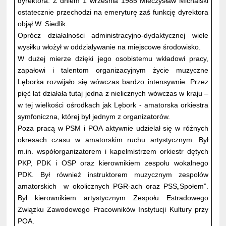
dyrektora. Z dniem 1 września 1985 Mieczysław Michalski
ostatecznie przechodzi na emeryturę zaś funkcję dyrektora
objął W. Siedlik.
Oprócz działalności administracyjno-dydaktycznej wiele
wysiłku włożył w oddziaływanie na miejscowe środowisko.
W dużej mierze dzięki jego osobistemu wkładowi pracy,
zapałowi i talentom organizacyjnym życie muzyczne
Lęborka rozwijało się wówczas bardzo intensywnie. Przez
pięć lat działała tutaj jedna z nielicznych wówczas w kraju –
w tej wielkości ośrodkach jak Lębork - amatorska orkiestra
symfoniczna, której był jednym z organizatorów.
Poza pracą w PSM i POA aktywnie udzielał się w różnych
okresach czasu w amatorskim ruchu artystycznym. Był
m.in. współorganizatorem i kapelmistrzem orkiestr dętych
PKP, PDK i OSP oraz kierownikiem zespołu wokalnego
PDK. Był również instruktorem muzycznym zespołów
amatorskich w okolicznych PGR-ach oraz PSS„Społem”.
Był kierownikiem artystycznym Zespołu Estradowego
Związku Zawodowego Pracowników Instytucji Kultury przy
POA.