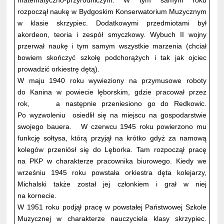
matematyczno-przyrodniczym. W tym samym roku
rozpoczął naukę w Bydgoskim Konserwatorium Muzycznym
w klasie skrzypiec. Dodatkowymi przedmiotami był
akordeon, teoria i zespół smyczkowy. Wybuch II wojny
przerwał naukę i tym samym wszystkie marzenia (chciał
bowiem skończyć szkołę podchorążych i tak jak ojciec
prowadzić orkiestrę dętą).
W maju 1940 roku wywieziony na przymusowe roboty
do Kanina w powiecie lęborskim, gdzie pracował przez
rok, a następnie przeniesiono go do Redkowic.
Po wyzwoleniu osiedlił się na miejscu na gospodarstwie
swojego bauera. W czerwcu 1945 roku powierzono mu
funkcję sołtysa, którą przyjął na krótko gdyż za namową
kolegów przeniósł się do Lęborka. Tam rozpoczął pracę
na PKP w charakterze pracownika biurowego. Kiedy we
wrześniu 1945 roku powstała orkiestra dęta kolejarzy,
Michalski także został jej członkiem i grał w niej
na kornecie.
W 1951 roku podjął pracę w powstałej Państwowej Szkole
Muzycznej w charakterze nauczyciela klasy skrzypiec.