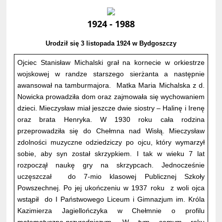
1924 - 1988
Urodził się 3 listopada 1924 w Bydgoszczy
Ojciec Stanisław Michalski grał na kornecie w orkiestrze
wojskowej w randze starszego sierżanta a następnie
awansował na tamburmajora. Matka Maria Michalska z d.
Nowicka prowadziła dom oraz zajmowała się wychowaniem
dzieci. Mieczysław miał jeszcze dwie siostry – Halinę i Irenę
oraz brata Henryka. W 1930 roku cała rodzina
przeprowadziła się do Chełmna nad Wisłą. Mieczysław
zdolności muzyczne odziedziczy po ojcu, który wymarzył
sobie, aby syn został skrzypkiem. I tak w wieku 7 lat
rozpoczął naukę gry na skrzypcach. Jednocześnie
uczęszczał do 7-mio klasowej Publicznej Szkoły
Powszechnej. Po jej ukończeniu w 1937 roku z woli ojca
wstąpił do I Państwowego Liceum i Gimnazjum im. Króla
Kazimierza Jagiellończyka w Chełmnie o profilu