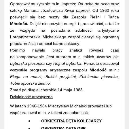
Opracował muzycznie m.in. imprezę
Od ucha do ucha
oraz
sztukę Mariana Józefowicza
Kwiat paproci
. Od 1960 roku
poświęcił się bez reszty dla Zespołu Pieśni i Tańca
Młodość.
Dzięki niespożytej energii i pracowitości, a także
ze względu na posiadane zdolności artystyczne
i organizatorskie Michalskiego zespół cieszył się ogromną
popularnością i odnosił liczne sukcesy.
Pomimo nawału pracy znalazł również czas
na komponowanie. Jest autorem m.in. takich utworów jak:
Lęborska piosenka czy Hejnał Lęborka
. Ponadto opracował
wszystkie programy artystyczne zespołu
Młodość
m.in.:
Flaga na maszt, Bukiet przyjaźni, Żołnierska piosenka,
Tobie lęborska ziemio.
Zmarł po długiej chorobie 14 maja 1988.
Działalność artystyczna
W latach 1946-1984 Mieczysław Michalski prowadził lub
współpracował m.in. z takimi zespołami jak:
ORKIESTRA DĘTA KOLEJARZY
ORKIESTRA DĘTA OSP