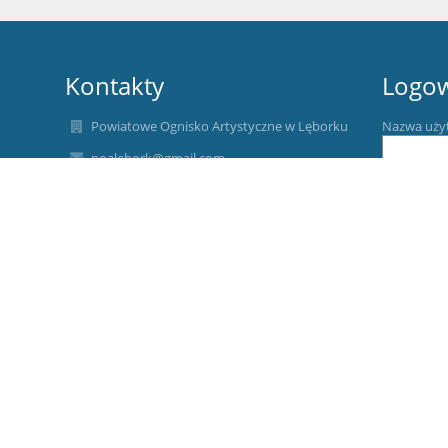
Kontakty
Logo
Powiatowe Ognisko Artystyczne w Lęborku
Nazwa uży
poalebork@gmail.com
tel./ fax. 59/ 86-22-394
Hasło:
84-300 Lębork, ul. Legionów Polskich 35
Poland
Elektroniczna skrzynka podawcza: POA Lębork
(służy do wysyłania pism przez platformę
Zapomniałe
ePUAP)
Raport o stanie zapewniania dostępności
podmiotu publicznego:
https://drive.google.com/file/d/1UU2mVvWfDSr3swcGFrPV
usp=sharing