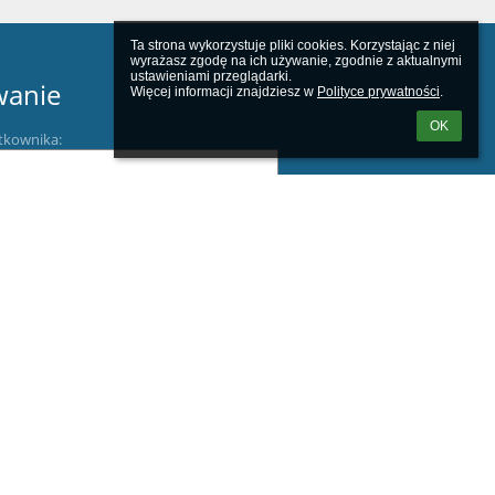
Ta strona wykorzystuje pliki cookies. Korzystając z niej 
wyrażasz zgodę na ich używanie, zgodnie z aktualnymi 
ustawieniami przeglądarki.

wanie
Więcej informacji znajdziesz w 
Polityce prywatności
.
OK
tkownika:
m loginu lub hasła
F3J8R2NH1Iea/view?