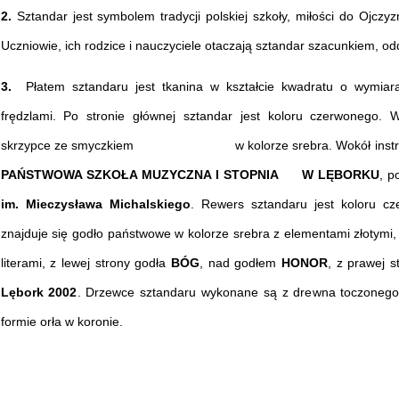
2.
Sztandar jest symbolem tradycji polskiej szkoły, miłości do Ojczyzn
Uczniowie, ich rodzice i nauczyciele otaczają sztandar szacunkiem, o
3.
Płatem sztandaru jest tkanina w kształcie kwadratu o wymia
frędzlami. Po stronie głównej sztandar jest koloru czerwonego. 
skrzypce ze smyczkiem w kolorze srebra. Wokół instrumentu
PAŃSTWOWA SZKOŁA MUZYCZNA I STOPNIA W LĘBORKU
, p
im. Mieczysława Michalskiego
. Rewers sztandaru jest koloru c
znajduje się godło państwowe w kolorze srebra z elementami złotymi,
literami, z lewej strony godła
BÓG
, nad godłem
HONOR
, z prawej 
Lębork 2002
. Drzewce sztandaru wykonane są z drewna toczonego
formie orła w koronie.