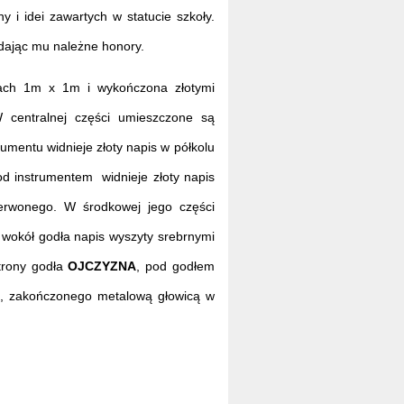
y i idei zawartych w statucie szkoły.
ddając mu należne honory.
rach 1m x 1m i wykończona złotymi
W centralnej części umieszczone są
 widnieje złoty napis w półkolu
od instrumentem widnieje złoty napis
zerwonego. W środkowej jego części
 wokół godła napis wyszyty srebrnymi
strony godła
OJCZYZNA
, pod godłem
, zakończonego metalową głowicą w