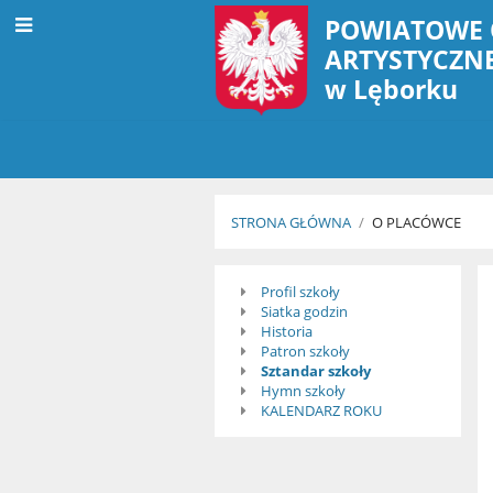
POWIATOWE 
ARTYSTYCZN
w Lęborku
STRONA GŁÓWNA
/
O PLACÓWCE
O
Profil szkoły
Siatka godzin
placówce
Historia
Patron szkoły
Sztandar szkoły
Hymn szkoły
KALENDARZ ROKU