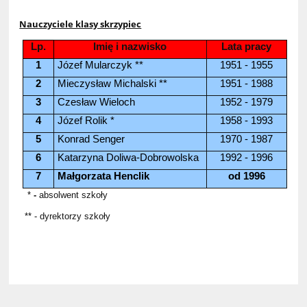
Nauczyciele klasy skrzypiec
Lp.
Imię i nazwisko
Lata pracy
1
Józef Mularczyk **
1951 - 1955
2
Mieczysław Michalski **
1951 - 1988
3
Czesław Wieloch
1952 - 1979
4
Józef Rolik *
1958 - 1993
5
Konrad Senger
1970 - 1987
6
Katarzyna Doliwa-Dobrowolska
1992 - 1996
7
Małgorzata Henclik
od 1996
*
-
absolwent szkoły
** - dyrektorzy szkoły