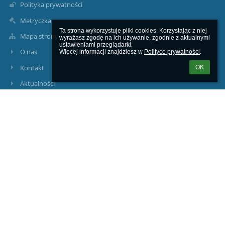
Polityka prywatności
Metryczka
Ta strona wykorzystuje pliki cookies. Korzystając z niej 
Mapa strony
wyrażasz zgodę na ich używanie, zgodnie z aktualnymi 
ustawieniami przeglądarki.

O nas
Więcej informacji znajdziesz w 
Polityce prywatności
.
Kontakt
OK
Aktualności
Kontakty
Powiatowe Ognisko Artystyczne w Lęborku
poalebork@gmail.com
tel./ fax. 59/ 86-22-394
84-300 Lębork, ul. Legionów Polskich 35
Poland
Elektroniczna skrzynka podawcza: POA Lębork (służy do
wysyłania pism przez platformę ePUAP)
Raport o stanie zapewniania dostępności podmiotu