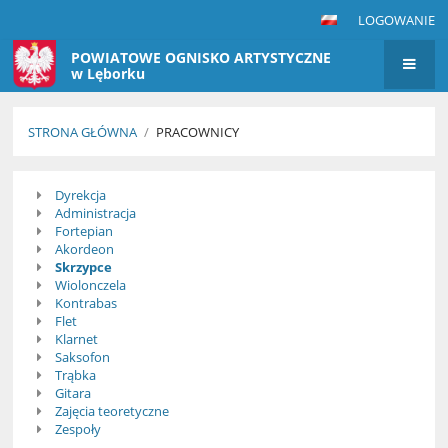
LOGOWANIE
POWIATOWE OGNISKO ARTYSTYCZNE
w Lęborku
STRONA GŁÓWNA
/
PRACOWNICY
Pracownicy
Dyrekcja
Administracja
Fortepian
Akordeon
Skrzypce
Wiolonczela
Kontrabas
Flet
Klarnet
Saksofon
Trąbka
Gitara
Zajęcia teoretyczne
Zespoły