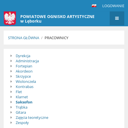
LOGOWANIE
POWIATOWE OGNISKO ARTYSTYCZNE
w Lęborku
STRONA GŁÓWNA
/
PRACOWNICY
Pracownicy
Dyrekcja
Administracja
Fortepian
Akordeon
Skrzypce
Wiolonczela
Kontrabas
Flet
Klarnet
Saksofon
Trąbka
Gitara
Zajęcia teoretyczne
Zespoły